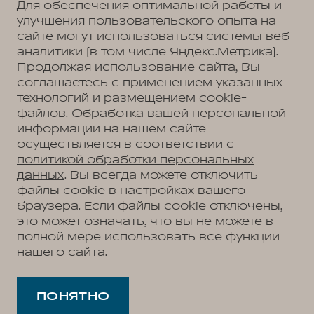
Для обеспечения оптимальной работы и
улучшения пользовательского опыта на
Политика обработки персональных данных
Пользовательское соглашение
сайте могут использоваться системы веб-
Согласие на коммуникацию
аналитики (в том числе Яндекс.Метрика).
Согласие на предоставление персональных данных третьим лицам
Согласие на обработку ПД
Продолжая использование сайта, Вы
соглашаетесь с применением указанных
технологий и размещением cookie-
файлов. Обработка вашей персональной
КАН АВТО
информации на нашем сайте
Казань, ул. Московская, д. 20
+7 (843) 230-30-30
осуществляется в соответствии с
КАН АВТО
политикой обработки персональных
Казань, Оренбургский тракт, д. 23Д
+7 (843) 230-30-30
данных
. Вы всегда можете отключить
файлы cookie в настройках вашего
браузера. Если файлы cookie отключены,
это может означать, что вы не можете в
АВТОМОБИЛИ В НАЛИЧИИ
полной мере использовать все функции
МОДЕЛЬНЫЙ РЯД
нашего сайта.
WEY 05
ПОКУПАТЕЛЯМ
WEY 07
Модельный ряд
WEY 80 Премиум
ВЛАДЕЛЬЦАМ
WEY 05
WEY 80 Премиум Лаундж
Сервис
ПОНЯТНО
WEY 07
О ДИЛЕРЕ
Запись на сервис
WEY 80
О нас
Калькулятор ТО