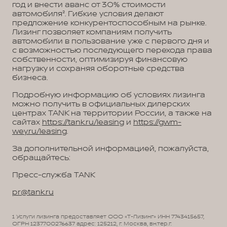
год и внести аванс от 30% стоимости
автомобиля². Гибкие условия делают
предложение конкурентоспособным на рынке.
Лизинг позволяет компаниям получить
автомобили в пользование уже с первого дня и
с возможностью последующего перехода права
собственности, оптимизируя финансовую
нагрузку и сохраняя оборотные средства
бизнеса.
Подробную информацию об условиях лизинга
можно получить в официальных дилерских
центрах TANK на территории России, а также на
сайтах
https://tank.ru/leasing
и
https://gwm-
wey.ru/leasing
.
За дополнительной информацией, пожалуйста,
обращайтесь:
Пресс-служба TANK
pr@tank.ru
1 Услуги лизинга предоставляет ООО «Т-Лизинг» ИНН 7743415657,
ОГРН 1237700276637 адрес: 125212, г. Москва, вн.тер.г.