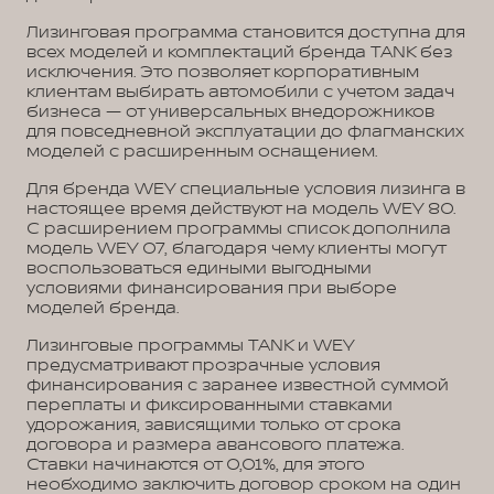
Лизинговая программа становится доступна для
всех моделей и комплектаций бренда TANK без
исключения. Это позволяет корпоративным
клиентам выбирать автомобили с учетом задач
бизнеса — от универсальных внедорожников
для повседневной эксплуатации до флагманских
моделей с расширенным оснащением.
Для бренда WEY специальные условия лизинга в
настоящее время действуют на модель WEY 80.
С расширением программы список дополнила
модель WEY 07, благодаря чему клиенты могут
воспользоваться едиными выгодными
условиями финансирования при выборе
моделей бренда.
Лизинговые программы TANK и WEY
предусматривают прозрачные условия
финансирования с заранее известной суммой
переплаты и фиксированными ставками
удорожания, зависящими только от срока
договора и размера авансового платежа.
Ставки начинаются от 0,01%, для этого
необходимо заключить договор сроком на один