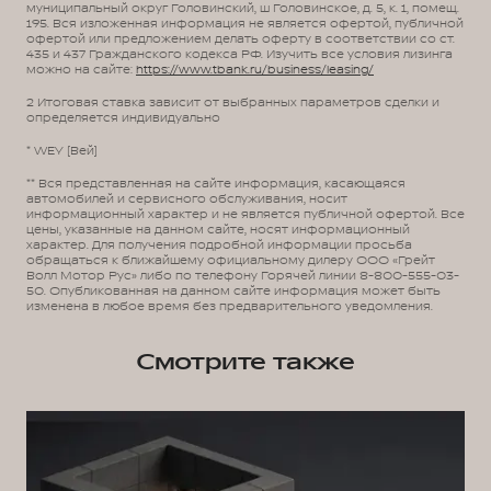
муниципальный округ Головинский, ш Головинское, д. 5, к. 1, помещ.
195. Вся изложенная информация не является офертой, публичной
офертой или предложением делать оферту в соответствии со ст.
435 и 437 Гражданского кодекса РФ. Изучить все условия лизинга
можно на сайте:
https://www.tbank.ru/business/leasing/
2 Итоговая ставка зависит от выбранных параметров сделки и
определяется индивидуально
* WEY (Вей)
** Вся представленная на сайте информация, касающаяся
автомобилей и сервисного обслуживания, носит
информационный характер и не является публичной офертой. Все
цены, указанные на данном сайте, носят информационный
характер. Для получения подробной информации просьба
обращаться к ближайшему официальному дилеру ООО «Грейт
Волл Мотор Рус» либо по телефону Горячей линии 8-800-555-03-
50. Опубликованная на данном сайте информация может быть
изменена в любое время без предварительного уведомления.
Смотрите также