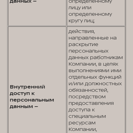
данных –
определенному
лицу или
определенному
кругу лиц;
действия,
направленные на
раскрытие
персональных
данных работникам
Компании, в целях
выполнениями ими
отдельных функций
и/или должностных
Внутренний
обязанностей,
доступ к
посредством
персональным
предоставления
данным –
доступа к
специальным
ресурсам
Компании,