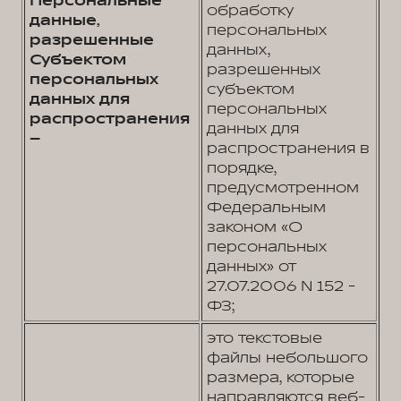
Персональные
обработку
данные,
персональных
разрешенные
данных,
Субъектом
разрешенных
персональных
субъектом
данных для
персональных
распространения
данных для
–
распространения в
порядке,
предусмотренном
Федеральным
законом «О
персональных
данных» от
27.07.2006 N 152 -
ФЗ;
это текстовые
файлы небольшого
размера, которые
направляются веб-