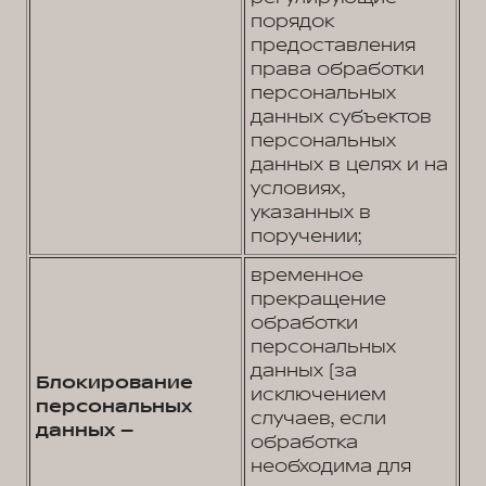
порядок
предоставления
права обработки
персональных
данных cубъектов
персональных
данных в целях и на
условиях,
указанных в
поручении;
временное
прекращение
обработки
персональных
данных (за
Блокирование
исключением
персональных
случаев, если
данных –
обработка
необходима для