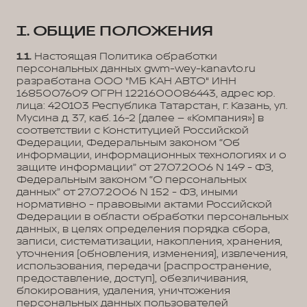
I. ОБЩИЕ ПОЛОЖЕНИЯ
1.1.
Настоящая Политика обработки
персональных данных gwm-wey-kanavto.ru
разработана ООО "МБ КАН АВТО" ИНН
1685007609 ОГРН 1221600086443, адрес юр.
лица: 420103 Республика Татарстан, г. Казань, ул.
Мусина д. 37, каб. 16-2 (далее – «Компания») в
соответствии с Конституцией Российской
Федерации, Федеральным законом “Об
информации, информационных технологиях и о
защите информации” от 27.07.2006 N 149 - ФЗ,
Федеральным законом “О персональных
данных” от 27.07.2006 N 152 - ФЗ, иными
нормативно - правовыми актами Российской
Федерации в области обработки персональных
данных, в целях определения порядка сбора,
записи, систематизации, накопления, хранения,
уточнения (обновления, изменения), извлечения,
использования, передачи (распространение,
предоставление, доступ), обезличивания,
блокирования, удаления, уничтожения
персональных данных пользователей