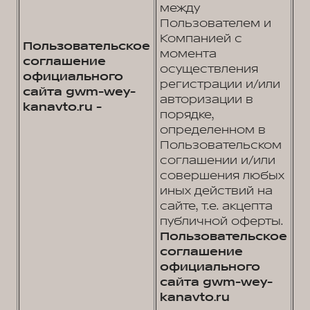
между
Пользователем и
Компанией с
Пользовательское
момента
соглашение
осуществления
официального
регистрации и/или
сайта gwm-wey-
авторизации в
kanavto.ru -
порядке,
определенном в
Пользовательском
соглашении и/или
совершения любых
иных действий на
сайте, т.е. акцепта
публичной оферты.
Пользовательское
соглашение
официального
сайта gwm-wey-
kanavto.ru