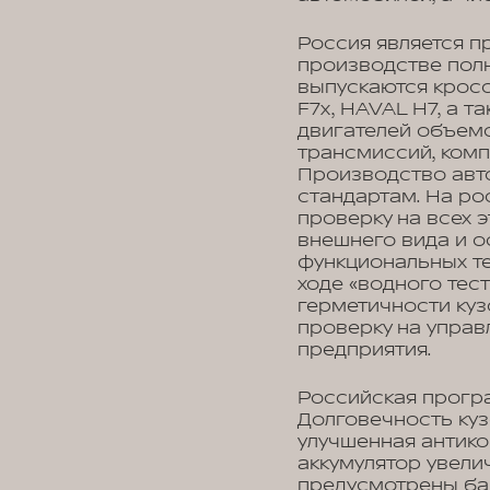
Россия является 
производстве полн
выпускаются крос
F7x, HAVAL H7, а 
двигателей объемом
трансмиссий, комп
Производство авт
стандартам. На р
проверку на всех 
внешнего вида и о
функциональных те
ходе «водного тес
герметичности куз
проверку на управ
предприятия.
Российская прогр
Долговечность куз
улучшенная антико
аккумулятор увели
предусмотрены ба