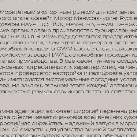
приоритетным экспортным рынком для компании.
ого цикла «Хавейл Мотор Мануфэкчуринг Рус» в
соверы HAVAL JOLION, HAVAL H3, HAVAL DARGO,
также организовано производство турбированн
 1,5 и 2,0 л. В 2026 году добавится предприяти
онентов шасси, элементов интерьера и экстерь
омобилей концерна GWM соответствует высок
оссийском заводе HAVAL автомобили проходят к
этапах производства. В световом туннеле осуще
сновных потребительских характеристик, на лин
стов проверяется настройка и калибровка узлов 
та» имитируются экстремальные погодные услов
ова. На заключительном этапе каждый автомоб
ляемость в рамках серийного теста на собстве
амма адаптации включает широкий перечень ре
ова обеспечивает оцинковка всех внешних кузо
ррозийная обработка. Надежный запуск в моро
ченной емкости. Для удобства зимней эксплуата
чок стеклоомывателя увеличенного объема с и