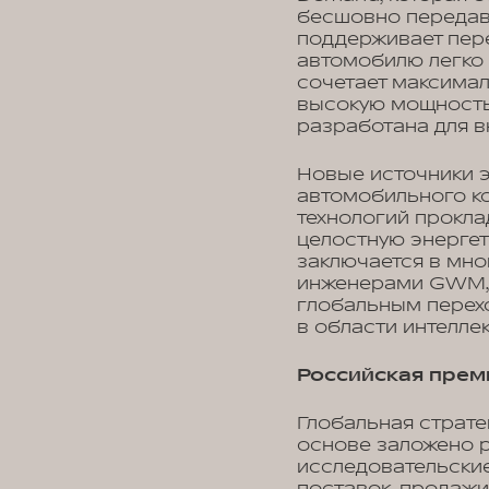
бесшовно передава
поддерживает пере
автомобилю легко 
сочетает максимал
высокую мощность
разработана для 
Новые источники э
автомобильного ко
технологий прокла
целостную энергет
заключается в мно
инженерами GWM, д
глобальным перехо
в области интелле
Российская прем
Глобальная страте
основе заложено 
исследовательские
поставок, продаж