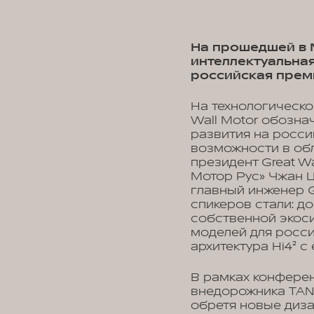
На прошедшей в 
интеллектуальная
российская пре
На технологическ
Wall Motor обозна
развития на росс
возможности в об
президент Great Wa
Мотор Рус» Чжан Ц
главный инженер 
спикеров стали: д
собственной экоси
моделей для росси
архитектура Hi4² 
В рамках конфере
внедорожника TAN
обретя новые диза