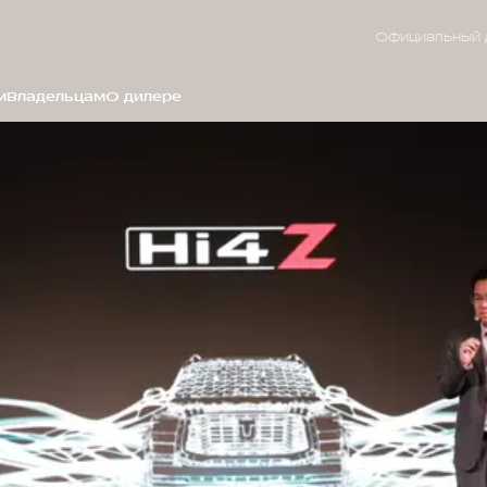
Официальный 
м
Владельцам
О дилере