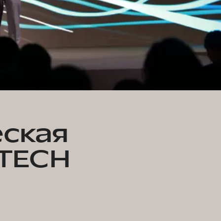
еская
TECH