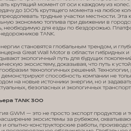
ть крутящий момент от оси к каждому из колес
дачу до 100% крутящего момента на любое коле
преодолевать трудные участки местности. Эта 
ьную экономию топлива при движении в городск
, необходимую для езды по бездорожью. Платф
внедорожников TANK.
нергии становятся глобальным трендом, и глуб
нцерна Great Wall Motor в области гибридных и
дывают экологичный путь для будущих поколений
ическую экосистему, доказывая, что путь к уст
гообразии технологичных решений. Технологии
емонстрируют способность компании не только
дом на новые источники энергии, но и задават
ктуальных, безопасных и экологичных транспор
ьера TANK 300
гия GWM — это не просто экспорт продуктов и т
расширение экосистемы за рубежом, охватываю
 и опытно-конструкторские работы, производст
и и послепродажное обслуживание. Глобальное