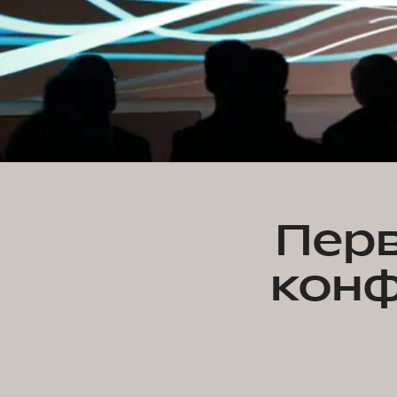
Перв
кон