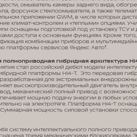
дкости, омыватель камеры заднего вида, обогре
екла, форсунок стеклоомывателя, а также телем
льном приложении GWM, в числе которых дист
ение климат-контролем и «теплыми» опциями. У
или оснащены подготовкой под установку ТСУ 
ами доступа к основным функциям. Кроме того
ификация комбинации приборов и мультимедийн
ию платформы сервисов Яндекс Авто³.
 полноприводная гибридная архитектура Hi
ятия стал российский дебют модели интеллект
бридной платформы Hi4-Т. Это передовая гибр
разработанная для экстремальных внедорожных
няет высокопроизводительный двигатель внутр
ивод, механический полный привод с возможно
печивает мощную подачу энергии в любых усло
ительно на электротяге. Платформа Hi4-T оснащ
. Суммарная мощность силовой установки спосо
себя систему интеллектуального полного привода
снащена тремя механическими блокировками. Э