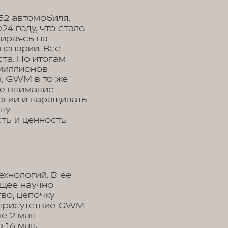
52 автомобиля,
24 году, что стало
пираясь на
ценарии. Все
та. По итогам
миллионов
а, GWM в то же
ое внимание
ргии и наращивать
ну
ть и ценность
ехнологий. В ее
щее научно-
во, цепочку
 присутствие GWM
е 2 млн
 16 млн.