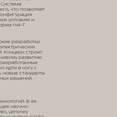
. Система
со, что позволяет
конфигурация
их условиях и
орма Hi4-T
окие разработки
 электрических
. Концерн строит
ойчивому развитию
, разработанные
 идти в ногу с
ь новые стандарты
тных решений.
ехнологий. В ее
щее научно-
во, цепочку
 присутствие GWM