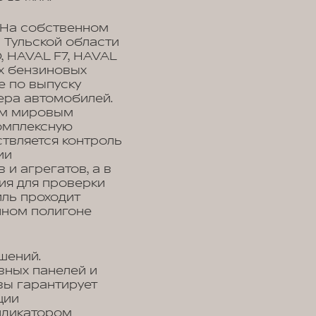
 На собственном
 Тульской области
 HAVAL F7, HAVAL
ых бензиновых
е по выпуску
ера автомобилей.
им мировым
омплексную
ствляется контроль
ии
и агрегатов, а в
ия для проверки
иль проходит
нном полигоне
шений.
вных панелей и
зы гарантирует
ции
ндикатором