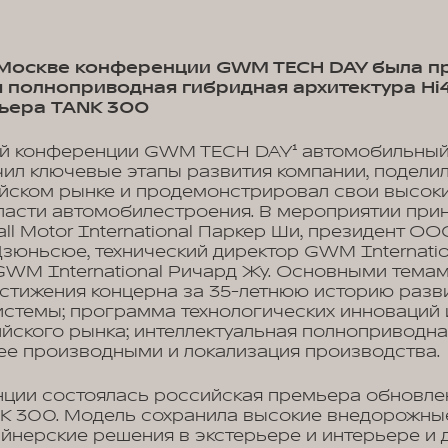
Москве конференции GWM TECH DAY была п
 полноприводная гибридная архитектура Hi4
мьера TANK 300
ой конференции GWM TECH DAY¹ автомобильный 
чил ключевые этапы развития компании, подели
ийском рынке и продемонстрировал свои высоки
ласти автомобилестроения. В мероприятии прин
ll Motor International Паркер Ши, президент ОО
зюньсюе, технический директор GWM Internation
GWM International Ричард Жу. Основными тема
остижения концерна за 35-летнюю историю разв
стемы; программа технологических инноваций 
йского рынка; интеллектуальная полноприводн
с ее производными и локализация производства.
нции состоялась российская премьера обновле
K 300. Модель сохранила высокие внедорожны
йнерские решения в экстерьере и интерьере и