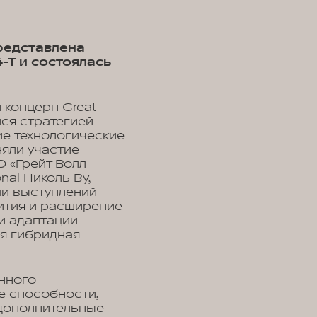
редставлена
-T и состоялась
концерн Great
лся стратегией
е технологические
яли участие
О «Грейт Волл
al Николь Ву,
ми выступлений
ития и расширение
и адаптации
ая гибридная
нного
е способности,
 дополнительные