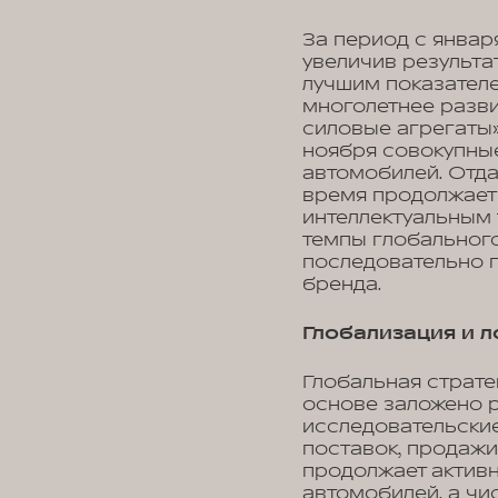
За период с январ
увеличив результат
лучшим показателе
многолетнее разви
силовые агрегаты»
ноября совокупны
автомобилей. Отда
время продолжает 
интеллектуальным 
темпы глобального
последовательно 
бренда.
Глобализация и 
Глобальная страте
основе заложено 
исследовательские
поставок, продаж
продолжает активн
автомобилей, а чи