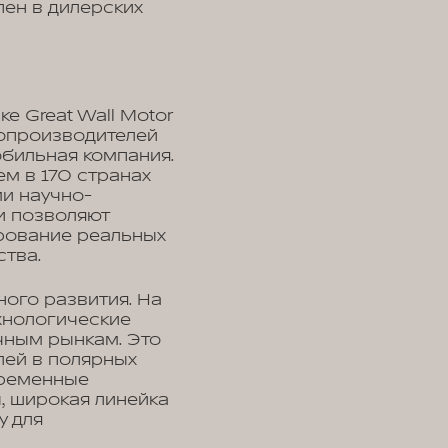
ен в дилерских
е Great Wall Motor
топроизводителей
обильная компания.
ем в 170 странах
и научно-
и позволяют
рование реальных
ства.
ого развития. На
нологические
чным рынкам. Это
лей в полярных
временные
, широкая линейка
у для