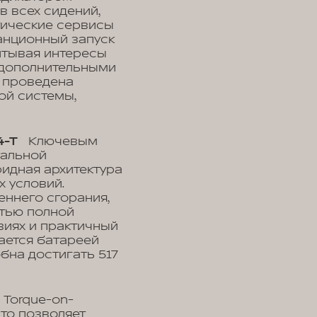
в всех сидений,
атические сервисы
анционный запуск
читывая интересы
и дополнительными
, проведена
ой системы,
4-T
Ключевым
уальной
идная архитектура
 условий.
еннего сгорания,
стью полной
виях и практичный
ается батареей
бна достигать 517
 Torque-on-
то позволяет