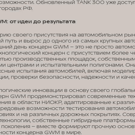
возможности. Обновленный TANK 300 уже доступ
 городах РФ.
M: от идеи до результата
рию своего присутствия на автомобильном рынк
 путь и вырос до одного из самых крупных ав
шний день концерн GWM – это не просто автом
хнологический концерн с присутствием более ч
сетью производственных площадок, собственным
ми центрами и испытательными полигонами. Он
ксные испытания автомобилей, включая модели
ции, проверки безопасности, надежности и каче
огические инновации в основу своего глобальн
ерн GWM продемонстрировал современные тех
ния в области НИОКР, адаптированные к разли
передовые возможности тестирования автомоби
овиях и на различных дорожных покрытиях. Со
технологии, собственные гибридные платформы
 поколения – вместе формируют прочную основ
ности концерна GWM в мире.