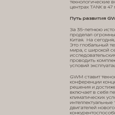
технологические 
центрах TANK в 47
Путь развития GW
За 35-летнюю исто
проделал огромный
Китая. На сегодня
Это глобальный те
мира, с широкой 
исследовательски
проводить компле
условий эксплуата
GWM ставит технол
конференции конц
решения и достиже
включает в себя 
климатических усл
интеллектуальные 
двигателей нового
конкурентоспособ