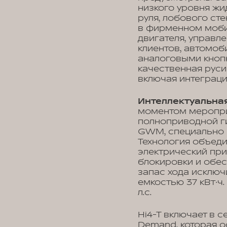
низкого уровня жи
руля, лобового ст
в фирменном моби
двигателя, управл
клиентов, автомоб
аналоговыми кнопк
качественная рус
включая интеграц
Интеллектуальная
моментом меропри
полноприводной ги
GWM, специально 
Технология объеди
электрический пр
блокировки и обес
запас хода исключ
емкостью 37 кВт∙ч
л.с.
Hi4-T включает в 
Demand, которая о