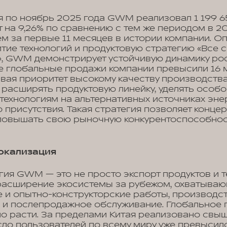
я по ноябрь 2025 года GWM реализовал 1 199 6
 на 9,26% по сравнению с тем же периодом в 20
м за первые 11 месяцев в истории компании. О
тие технологий и продуктовую стратегию «Все с
, GWM демонстрирует устойчивую динамику рос
е глобальные продажи компании превысили 16 
вая приоритет высокому качеству производств
расширять продуктовую линейку, уделять особ
технологиям на альтернативных источниках эне
 присутствия. Такая стратегия позволяет концер
повышать свою рыночную конкурентоспособнос
локализация
гия GWM — это не просто экспорт продуктов и т
расширение экосистемы за рубежом, охватываю
 и опытно-конструкторские работы, производст
и и послепродажное обслуживание. Глобальное
о расти. За пределами Китая реализовано свыш
сло пользователей по всему миру уже превысило