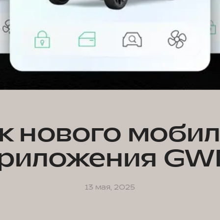
к нового моби
риложения G
13 мая, 2025