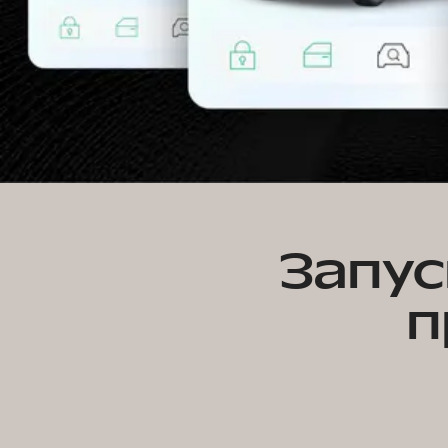
Запус
п