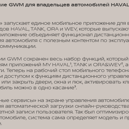
ие GWM для владельцев автомобилей HAVAL,
» запускает единое мобильное приложение для 
дов HAVAL, TANK, ORA и WEY, которые выпускаю
 Приложение объединяет функционал дистанционн
я автомобиля с полезным контентом по эксплуа
коммуникации.
ии GWM сохранен весь набор функций, который
лям приложений MY HAVAL¹, TANK и ORA&WEY², а
и. Теперь на рабочий стол мобильного телефон
 доступом к функциям дистанционного управле
 или закрыть двери, окна и люк, активировать к
биль можно в одно касание³.
ные сервисы» на экране управления автомобил
для автоматической загрузки онлайн-руководств
етной записи пользователя. Так был оптимизиро
омобиле, система сама определяет модель и п
.