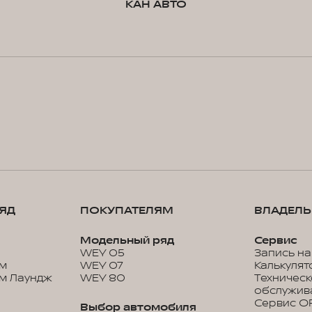
КАН АВТО
ЯД
ПОКУПАТЕЛЯМ
ВЛАДЕЛ
Модельный ряд
Сервис
WEY 05
Запись на
м
WEY 07
Калькулят
м Лаундж
WEY 80
Техничес
обслужив
Сервис O
Выбор автомобиля