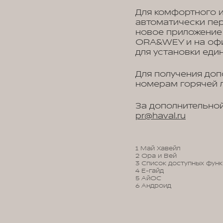
Для комфортного 
автоматически пе
новое приложение
ORA&WEY и на офи
для установки един
Для получения до
номерам горячей л
За дополнительной
pr@haval.ru
1 Май Хавейл
2 Ора и Вей
3 Список доступных функ
4 Е-гайд
5 АйОС
6 Андроид