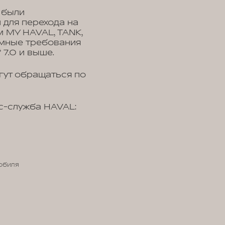
 были
для перехода на
 MY HAVAL, TANK,
мные требования
 7.0 и выше.
гут обращаться по
с-служба HAVAL:
обиля