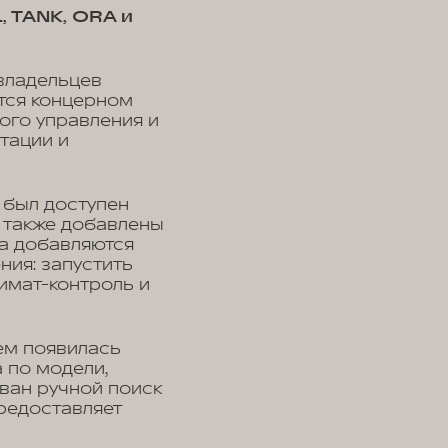
 TANK, ORA и
владельцев
тся концерном
ого управления и
тации и
 был доступен
 также добавлены
а добавляются
ния: запустить
лимат-контроль и
ем появилась
а по модели,
ван ручной поиск
редоставляет