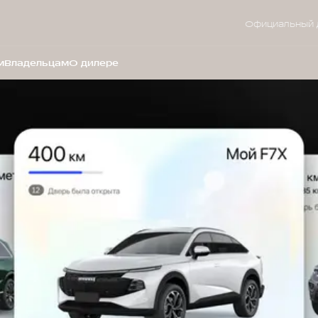
Официальный 
м
Владельцам
О дилере