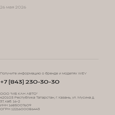
26 мая 2026
Получите информацию о бренде и моделях WEY
+7 (843) 230-30-30
ООО "МБ КАН АВТО"
420103 Республика Татарстан, г. Казань, ул. Мусина д.
37, каб. 16-2
ИНН 1685007609
ОГРН 1221600086443