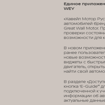
Единое приложен
WEY
«Хавейл Мотор Рус
автомобилей брен
Great Wall Motor.
проверки состояни
возможности для 
В новом приложен
ранее пользовате
новые возможност
виджеты с быстрым
двигатель, открыть
найти свой автомо
В разделе «Доступ
кнопка ‘E-Guide’⁴ 
подключенной к уч
информации об авт
актуальные данные