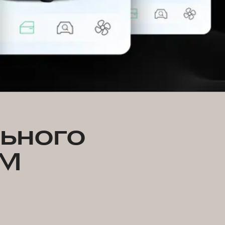
льного
WM