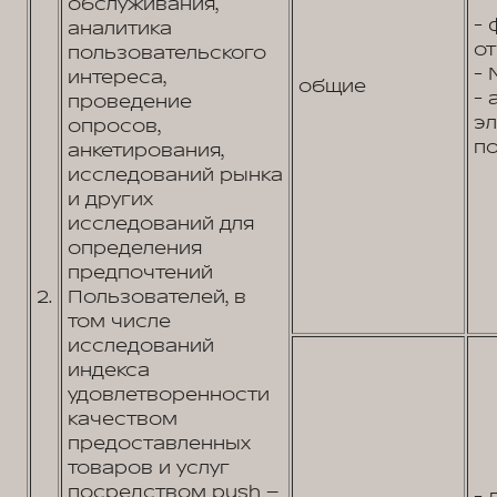
обслуживания,
- 
аналитика
от
пользовательского
- 
интереса,
общие
- 
проведение
э
опросов,
по
анкетирования,
исследований рынка
и других
исследований для
определения
предпочтений
2.
Пользователей, в
том числе
исследований
индекса
удовлетворенности
качеством
предоставленных
товаров и услуг
посредством push –