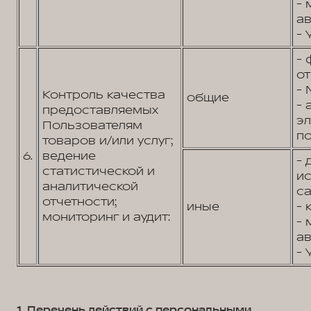
- 
ав
- 
- 
от
- 
Контроль качества
общие
- 
предоставляемых
э
Пользователям
по
товаров и/или услуг;
6.
ведение
- 
статистической и
и
аналитической
са
отчетности;
иные
- 
мониторинг и аудит:
- 
ав
- 
1. Перечень действий с персональными