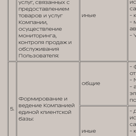
и
услуг, связанных с
са
предоставлением
иные
- 
товаров и услуг
- 
Компании,
ав
осуществление
- 
мониторинга,
контроля продаж и
обслуживания
Пользователя:
- 
от
- 
общие
- 
э
Формирование и
по
ведение Компанией
5.
- 
единой клиентской
и
базы:
са
иные
- 