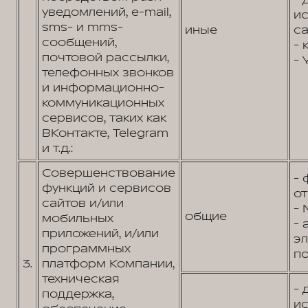
- 
уведомлений, e-mail,
и
sms- и mms-
иные
са
сообщений,
- 
почтовой рассылки,
- 
телефонных звонков
и информационно-
коммуникационных
сервисов, таких как
ВКонтакте, Telegram
и т.д.:
Совершенствование
- 
функций и сервисов
от
сайтов и/или
- 
общие
мобильных
- 
приложений, и/или
э
программных
по
3.
платформ Компании,
техническая
- 
поддержка,
и