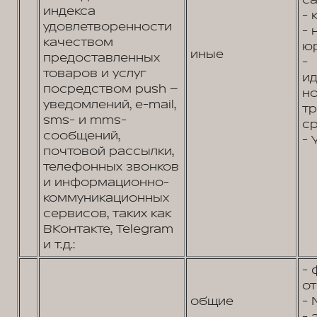
са
индекса
- 
удовлетворенности
-
качеством
юр
иные
предоставленных
-
товаров и услуг
и
посредством push –
н
уведомлений, e-mail,
т
sms- и mms-
ср
сообщений,
- 
почтовой рассылки,
телефонных звонков
и информационно-
коммуникационных
сервисов, таких как
ВКонтакте, Telegram
и т.д.:
- 
от
общие
- 