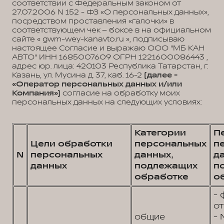
соответствии с Федеральным законом от
27.07.2006 N 152 - ФЗ «О персональных данных»,
посредством проставления «галочки» в
соответствующем чек – боксе в на официальном
сайте « gwm-wey-kanavto.ru », подписываю
настоящее Согласие и выражаю ООО "МБ КАН
АВТО" ИНН 1685007609 ОГРН 1221600086443 ,
адрес юр. лица: 420103 Республика Татарстан, г.
Казань, ул. Мусина д. 37, каб. 16-2
(далее -
«Оператор персональных данных и/или
Компания»)
согласие на обработку моих
персональных данных на следующих условиях:
Категории
П
Цели обработки
персональных
п
N
персональных
данных,
д
данных
подлежащих
п
обработке
о
- 
от
общие
- 