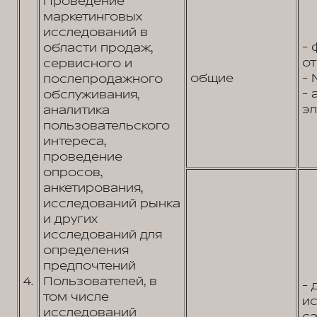
Проведение
маркетинговых
исследований в
- 
области продаж,
от
сервисного и
общие
- 
послепродажного
- 
обслуживания,
эл
аналитика
пользовательского
интереса,
проведение
опросов,
анкетирования,
исследований рынка
и других
исследований для
определения
предпочтений
4.
Пользователей, в
- 
том числе
и
исследований