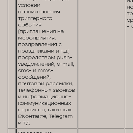
и
условии
н
возникновения
т
триггерного
ср
события
- 
(приглашения на
мероприятия,
поздравления с
праздниками и т.д.)
посредством push-
уведомлений, e-mail,
sms- и mms-
сообщений,
почтовой рассылки,
телефонных звонков
и информационно-
коммуникационных
сервисов, таких как
ВКонтакте, Telegram
и т.д.: