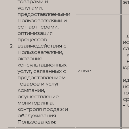
товарами и
эл
услугами,
предоставляемыми
Пользователями и
ее партнерами,
оптимизация
- 
процессов
и
2.
взаимодействия с
са
Пользователями,
- 
оказание
-
консультационных
юр
иные
услуг, связанных с
-
предоставлением
и
товаров и услуг
н
Компании,
т
осуществление
ср
мониторинга,
- 
контроля продаж и
обслуживания
Пользователя: