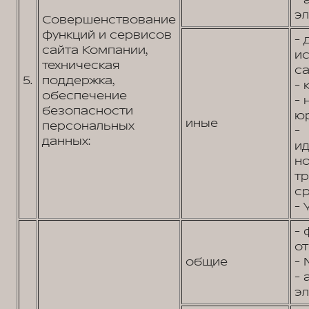
- 
эл
Совершенствование
функций и сервисов
- 
сайта Компании,
и
техническая
са
5.
поддержка,
- 
обеспечение
-
безопасности
юр
иные
персональных
-
данных:
и
н
т
ср
- 
- 
от
общие
- 
- 
эл