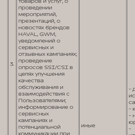
товаров и услуг, о
проведении
мероприятий,
презентаций, о
новостях брендов
HAVAL, GWM,
уведомлений о
сервисных и
отзывных кампаниях;
проведение
3.
опросов SSI/CSI в
целях улучшения
качества
обслуживания и
- 
взаимодействия с
и
Пользователями;
са
информирование о
- 
сервисных
-
кампаниях и
юр
иные
потенциальной
-
коммуникации при