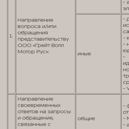
- 
эл
- 
Направление
и
вопроса и/или
са
обращения
1.
- 
представительству
-
ООО «Грейт Волл
юр
Мотор Рус»:
иные
-
и
н
т
ср
- 
Направление
своевременных
- 
ответов на запросы
от
и обращения,
общие
- 
связанные с
- 