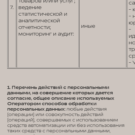
товаров и/или услуг;
са
7.
ведение
- 
статистической и
-
аналитической
юр
иные
отчетности;
-
мониторинг и аудит:
и
н
т
ср
- 
1. Перечень действий с персональными
данными, на совершение которых дается
согласие, общее описание используемых
Оператором способов обработки
персональных данных:
любые действия
(операции) или совокупность действий
(операций), совершаемых с использованием
средств автоматизации или без использования
таких средств с персональными данными,