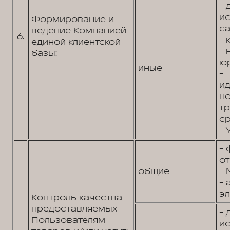
- 
и
Формирование и
са
ведение Компанией
6.
- 
единой клиентской
-
базы:
юр
иные
-
и
н
т
ср
- 
- 
от
общие
- 
- 
эл
Контроль качества
предоставляемых
- 
Пользователям
и