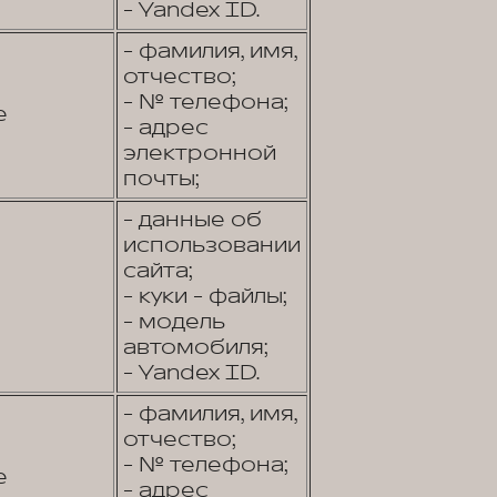
- Yandex ID.
- фамилия, имя,
отчество;
- № телефона;
е
- адрес
электронной
почты;
- данные об
использовании
сайта;
- куки - файлы;
- модель
автомобиля;
- Yandex ID.
- фамилия, имя,
отчество;
- № телефона;
е
- адрес