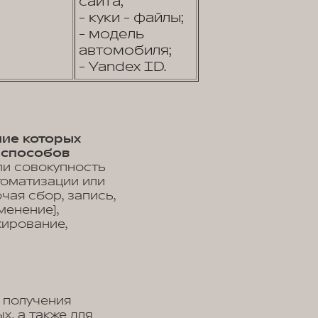
сайта;
- куки - файлы;
- модель
автомобиля;
- Yandex ID.
ние которых
 способов
ли совокупность
томатизации или
чая сбор, запись,
менение),
кирование,
 получения
, а также для