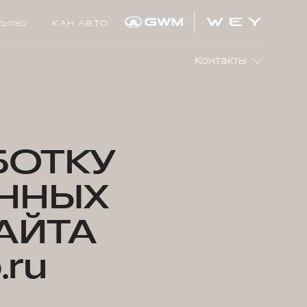
дилер
КАН АВТО
Контакты
БОТКУ
ННЫХ
АЙТА
.ru