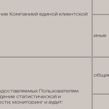
ие Компанией единой клиентской
иные
общи
едоставляемых Пользователям
едение статистической и
сти; мониторинг и аудит: