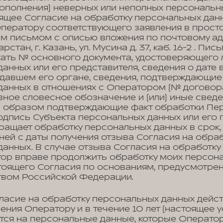
ополнения) неверных или неполных персональн
оящее Согласие на обработку персональных дан
Оператору соответствующего заявления в прост
м письмом с описью вложения по почтовому ад
рстан, г. Казань, ул. Мусина д. 37, каб. 16-2 . П
ать № основного документа, удостоверяющего 
анных или его представителя, сведения о дате 
давшем его органе, сведения, подтверждающие
данных в отношениях с Оператором (№ договора
вное словесное обозначение и (или) иные сведе
м образом подтверждающие факт обработки Пе
дпись Субъекта персональных данных или его 
ращает обработку персональных данных в срок
дней с даты получения отзыва Согласия на обра
анных. В случае отзыва Согласия на обработк
тор вправе продолжить обработку моих персон
стоящего Согласия по основаниям, предусмотре
твом Российской Федерации.
ласие на обработку персональных данных дейст
ения Оператору и в течение 10 лет (настоящее 
тся на персональные данные, которые Операто