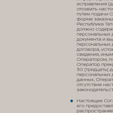
исправления (д
отозвать наст
путем подачи 
форме заказны
Республика Тата
должно содерж
персональных д
документа и вы
персональных 
договора, усло
сведения, ины
Оператором, по
Оператор прек
30 (тридцать) 
персональных д
данных, Опера
отсутствие на
законодательс
Настоящее Сог
его предоставл
распространяе