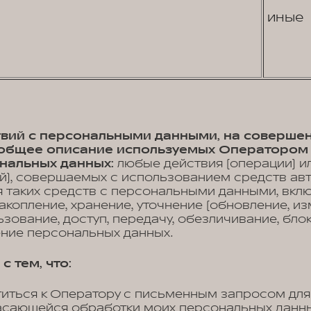
иные
ствий с персональными данными, на соверше
, общее описание используемых Оператором
нальных данных:
любые действия (операции) и
й), совершаемых с использованием средств ав
 таких средств с персональными данными, вклю
акопление, хранение, уточнение (обновление, из
ьзование, доступ, передачу, обезличивание, бло
ение персональных данных.
с тем, что:
титься к Оператору с письменным запросом для
асающейся обработки моих персональных данных