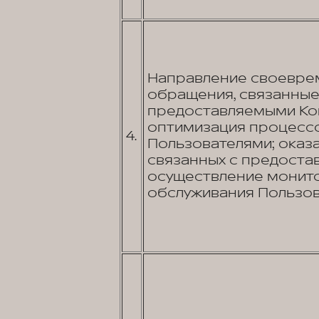
Направление своеврем
обращения, связанные 
предоставляемыми Ком
оптимизация процессо
4.
Пользователями; оказа
связанных с предостав
осуществление монито
обслуживания Пользов