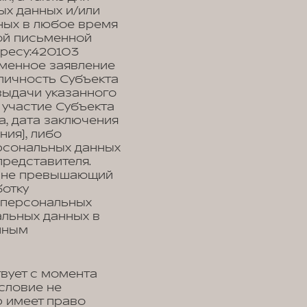
ых данных и/или
ных в любое время
ой письменной
ресу:420103
исьменное заявление
личность Субъекта
выдачи указанного
 участие Субъекта
, дата заключения
ния), либо
рсональных данных
представителя.
, не превышающий
ботку
у персональных
альных данных в
нным
вует с момента
условие не
р имеет право