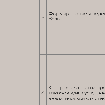
Формирование и веден
5.
базы:
Контроль качества пр
6.
товаров и/или услуг; в
аналитической отчетно