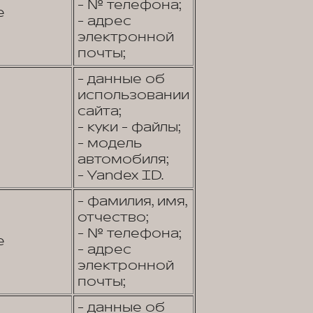
- № телефона;
е
- адрес
электронной
почты;
- данные об
использовании
сайта;
- куки - файлы;
- модель
автомобиля;
- Yandex ID.
- фамилия, имя,
отчество;
- № телефона;
е
- адрес
электронной
почты;
- данные об