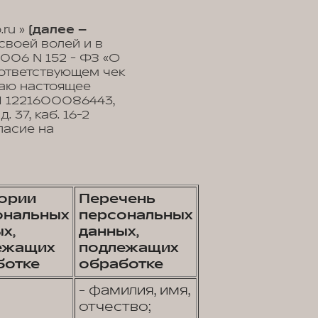
ru »
(далее –
своей волей и в
2006 N 152 - ФЗ «О
оответствующем чек
ваю настоящее
 1221600086443,
. 37, каб. 16-2
ласие на
гории
Перечень
ональных
персональных
х,
данных,
ежащих
подлежащих
ботке
обработке
- фамилия, имя,
отчество;