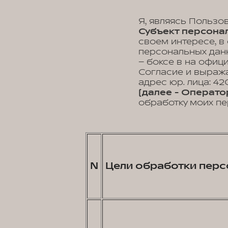
Я, являясь Пользо
Субъект персонал
своем интересе, в
персональных данн
– боксе в на офиц
Согласие и выра
адрес юр. лица: 420
(далее - Операто
обработку моих пе
N
Цели обработки перс