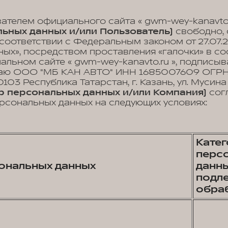
вателем официального сайта « gwm-wey-kanavto.
ьных данных и/или Пользователь)
свободно, 
 соответствии с Федеральным законом от 27.07.
ых», посредством проставления «галочки» в с
иальном сайте « gwm-wey-kanavto.ru », подписы
жаю ООО "МБ КАН АВТО" ИНН 1685007609 ОГРН
103 Республика Татарстан, г. Казань, ул. Мусина д
р персональных данных и/или Компания)
сог
рсональных данных на следующих условиях:
Кате
перс
ональных данных
данны
подл
обра