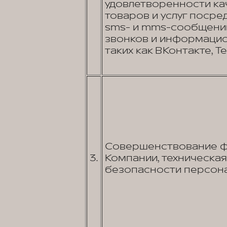
удовлетворенности к
товаров и услуг посред
sms- и mms-сообщений
звонков и информаци
таких как ВКонтакте, Tel
Совершенствование фу
3.
Компании, техническа
безопасности персона