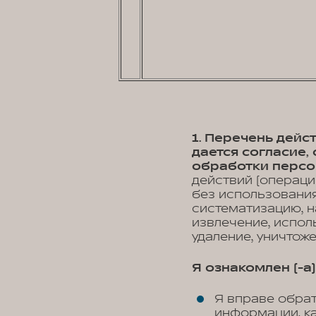
1. Перечень дей
дается согласие
обработки персо
действий (операци
без использования
систематизацию, н
извлечение, испол
удаление, уничтож
Я ознакомлен (-а) 
Я вправе обра
информации, к