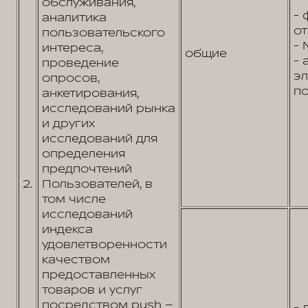
обслуживания,
- 
аналитика
от
пользовательского
- 
интереса,
общие
- 
проведение
э
опросов,
по
анкетирования,
исследований рынка
и других
исследований для
определения
предпочтений
2.
Пользователей, в
том числе
исследований
индекса
удовлетворенности
качеством
предоставленных
товаров и услуг
посредством push –