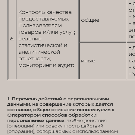
- 
от
Контроль качества
- 
предоставляемых
общие
- 
Пользователям
э
товаров и/или услуг;
по
6.
ведение
статистической и
- 
аналитической
и
отчетности;
иные
са
мониторинг и аудит:
- 
- 
1. Перечень действий с персональными
данными, на совершение которых дается
согласие, общее описание используемых
Оператором способов обработки
персональных данных:
любые действия
(операции) или совокупность действий
(операций), совершаемых с использованием