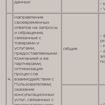
данных:
- 
- 
Направление
своевременных
ответов на запросы
и обращения,
- 
связанные с
от
товарами и
- 
услугами,
общие
- 
предоставляемыми
э
Компанией и ее
по
партнерами;
оптимизация
процессов
4.
взаимодействия с
Пользователями;
оказание
консультационных
услуг, связанных с
- 