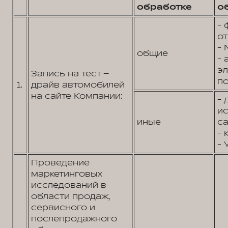
обработке
о
- 
от
- 
общие
- 
э
Запись на тест –
по
1.
драйв автомобилей
на сайте Компании:
- 
и
иные
са
- 
- 
Проведение
маркетинговых
исследований в
области продаж,
сервисного и
послепродажного