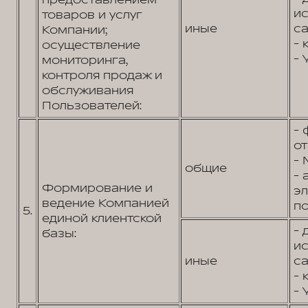
предоставлением
и
товаров и услуг
иные
са
Компании;
- 
осуществление
- 
мониторинга,
контроля продаж и
обслуживания
Пользователей:
- 
от
- 
общие
- 
Формирование и
э
ведение Компанией
по
5.
единой клиентской
- 
базы:
и
иные
са
- 
- 