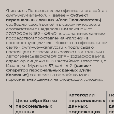
Я, являясь Пользователем официального сайта «
gwm-wey-kanavto.ru »
(далее – Субъект
персональных данных и/или Пользователь)
свободно, своей волей и в своем интересе, в
соответствии с Федеральным законом от
27.07.2006 N 152 - ФЗ «О персональных данных»,
посредством проставления «галочки» в
соответствующем чек – боксе в на официальном
сайте « gwm-wey-kanavto.ru », подписываю
настоящее Согласие и выражаю ООО "МБ КАН
АВТО" ИНН 1685007609 ОГРН 1221600086443,
адрес юр. лица: 420103 Республика Татарстан, г.
Казань, ул. Мусина д. 37, каб. 16-2
(далее -
Оператор персональных данных и/или
Компания)
согласие на обработку моих
персональных данных на следующих условиях:
Категории
П
Цели обработки
персональных
п
N
персональных
данных,
д
данных
подлежащих
п