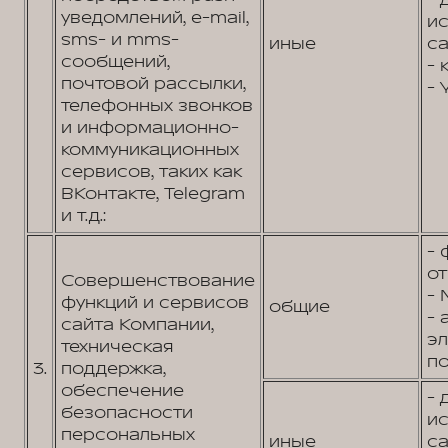
- 
уведомлений, e-mail,
и
sms- и mms-
иные
са
сообщений,
- 
почтовой рассылки,
- 
телефонных звонков
и информационно-
коммуникационных
сервисов, таких как
ВКонтакте, Telegram
и т.д.:
- 
от
Совершенствование
- 
функций и сервисов
общие
- 
сайта Компании,
э
техническая
по
3.
поддержка,
обеспечение
- 
безопасности
и
персональных
иные
са